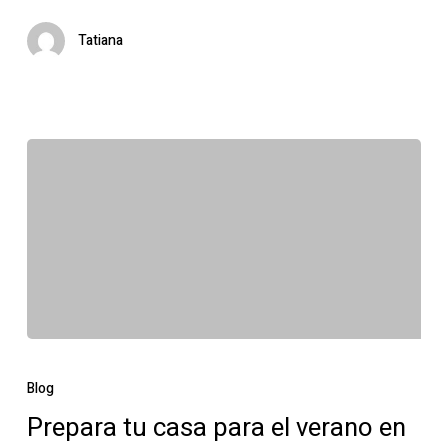
Tres
Tatiana
Cantos
Prepara
tu
Blog
casa
Prepara tu casa para el verano en
para