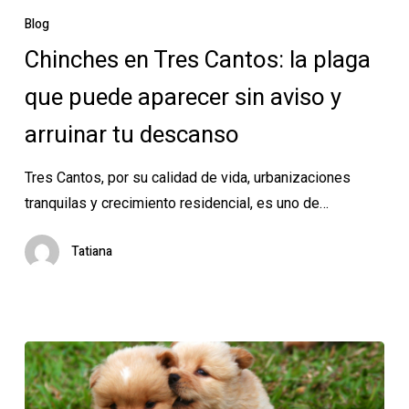
en
Blog
Tres
Chinches en Tres Cantos: la plaga
Cantos:
que puede aparecer sin aviso y
la
plaga
arruinar tu descanso
que
puede
Tres Cantos, por su calidad de vida, urbanizaciones
aparecer
tranquilas y crecimiento residencial, es uno de…
sin
aviso
Tatiana
y
arruinar
tu
descanso