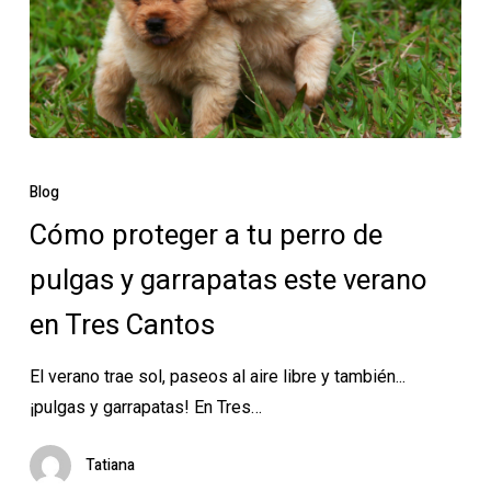
Cómo
proteger
Blog
a
Cómo proteger a tu perro de
tu
pulgas y garrapatas este verano
perro
de
en Tres Cantos
pulgas
y
El verano trae sol, paseos al aire libre y también...
garrapatas
¡pulgas y garrapatas! En Tres…
este
verano
Tatiana
en