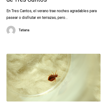
en
las
En Tres Cantos, el verano trae noches agradables para
noches
pasear o disfrutar en terrazas, pero…
de
Tres
Tatiana
Cantos
Chinches