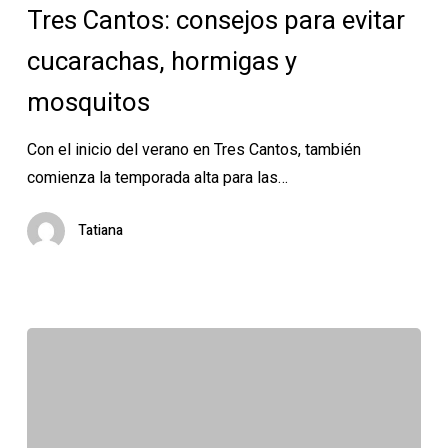
Tres Cantos: consejos para evitar
el
verano
cucarachas, hormigas y
en
mosquitos
Tres
Cantos:
Con el inicio del verano en Tres Cantos, también
consejos
comienza la temporada alta para las…
para
evitar
Tatiana
cucarachas,
hormigas
y
mosquitos