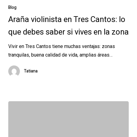
violinista
Blog
en
Araña violinista en Tres Cantos: lo
Tres
que debes saber si vives en la zona
Cantos:
lo
Vivir en Tres Cantos tiene muchas ventajas: zonas
que
tranquilas, buena calidad de vida, amplias áreas…
debes
saber
Tatiana
si
vives
en
la
zona