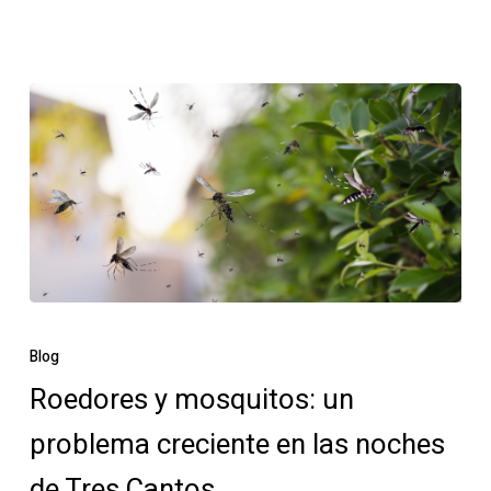
Roedores
y
Blog
mosquitos:
Roedores y mosquitos: un
un
problema creciente en las noches
problema
creciente
de Tres Cantos