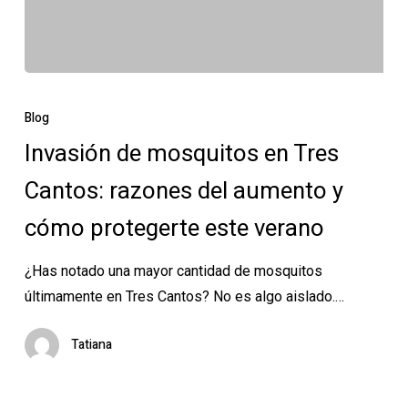
Invasión
de
Blog
mosquitos
Invasión de mosquitos en Tres
en
Cantos: razones del aumento y
Tres
Cantos:
cómo protegerte este verano
razones
del
¿Has notado una mayor cantidad de mosquitos
aumento
últimamente en Tres Cantos? No es algo aislado.…
y
cómo
Tatiana
protegerte
este