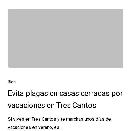
Evita
plagas
Blog
en
Evita plagas en casas cerradas por
casas
vacaciones en Tres Cantos
cerradas
por
Si vives en Tres Cantos y te marchas unos días de
vacaciones
vacaciones en verano, es…
en