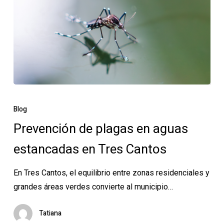
Prevención
de
Blog
plagas
Prevención de plagas en aguas
en
estancadas en Tres Cantos
aguas
estancadas
En Tres Cantos, el equilibrio entre zonas residenciales y
en
grandes áreas verdes convierte al municipio…
Tres
Cantos
Tatiana