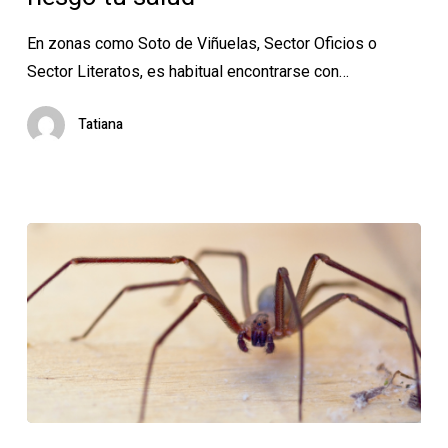
error
que
En zonas como Soto de Viñuelas, Sector Oficios o
podría
Sector Literatos, es habitual encontrarse con…
poner
en
Tatiana
riesgo
tu
salud
Araña