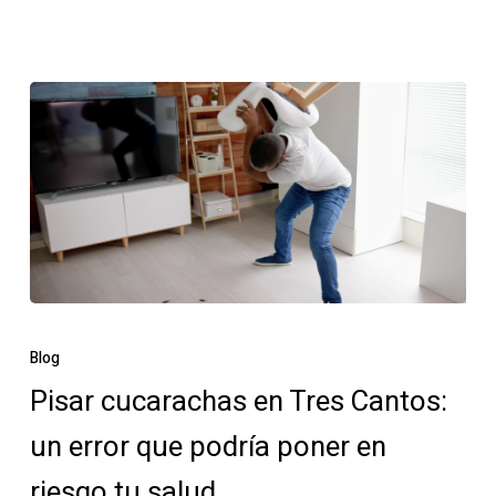
Tres
Cantos
Pisar
cucarachas
Blog
en
Pisar cucarachas en Tres Cantos:
Tres
un error que podría poner en
Cantos:
un
riesgo tu salud