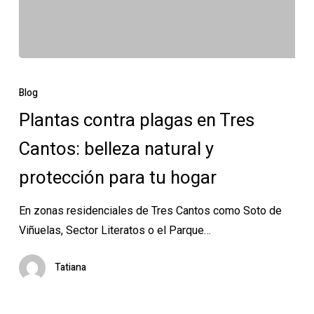
Plantas
contra
Blog
plagas
Plantas contra plagas en Tres
en
Cantos: belleza natural y
Tres
Cantos:
protección para tu hogar
belleza
natural
En zonas residenciales de Tres Cantos como Soto de
y
Viñuelas, Sector Literatos o el Parque…
protección
para
Tatiana
tu
hogar