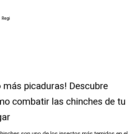
Regi
o más picaduras! Descubre
o combatir las chinches de tu
gar
hinches son uno de los insectos más temidos en el