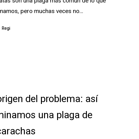
ratas son una plaga más común de lo que
inamos, pero muchas veces no…
?
Regi
o
origen del problema: así
iminamos una plaga de
s
carachas