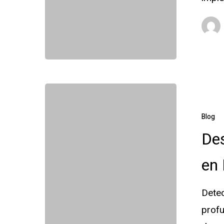
Desratizaci
¿Cómo
Blog
lo
De
Hacemos
en 
en
Plagas
Dete
Ibérica?
profu