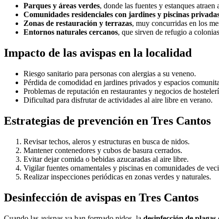
Parques y áreas verdes
, donde las fuentes y estanques atraen a
Comunidades residenciales con jardines y piscinas privada
Zonas de restauración y terrazas
, muy concurridas en los me
Entornos naturales cercanos
, que sirven de refugio a colonia
Impacto de las avispas en la localidad
Riesgo sanitario para personas con alergias a su veneno.
Pérdida de comodidad en jardines privados y espacios comunita
Problemas de reputación en restaurantes y negocios de hostelerí
Dificultad para disfrutar de actividades al aire libre en verano.
Estrategias de prevención en Tres Cantos
Revisar techos, aleros y estructuras en busca de nidos.
Mantener contenedores y cubos de basura cerrados.
Evitar dejar comida o bebidas azucaradas al aire libre.
Vigilar fuentes ornamentales y piscinas en comunidades de vec
Realizar inspecciones periódicas en zonas verdes y naturales.
Desinfección de avispas en Tres Cantos
Cuando las avispas ya han formado nidos, la
desinfección de plagas